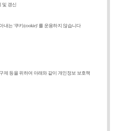
 및 갱신
'쿠키(cookie)' 를 운용하지 않습니다
해구제 등을 위하여 아래와 같이 개인정보 보호책