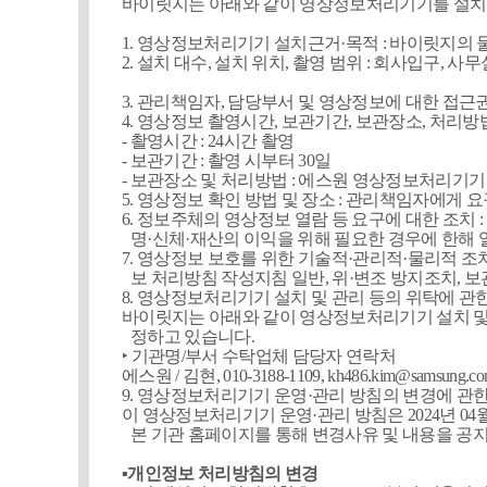
바이릿지는 아래와 같이 영상정보처리기기를 설치
1. 영상정보처리기기 설치근거·목적 : 바이릿지의 
2. 설치 대수, 설치 위치, 촬영 범위 : 회사입구,
3. 관리책임자, 담당부서 및 영상정보에 대한 접근
4. 영상정보 촬영시간, 보관기간, 보관장소, 처리방
- 촬영시간 : 24시간 촬영
- 보관기간 : 촬영 시부터 30일
- 보관장소 및 처리방법 : 에스원 영상정보처리기기
5. 영상정보 확인 방법 및 장소 : 관리책임자에게 요
6. 정보주체의 영상정보 열람 등 요구에 대한 조치
명·신체·재산의 이익을 위해 필요한 경우에 한해
7. 영상정보 보호를 위한 기술적·관리적·물리적 조
보 처리방침 작성지침 일반, 위·변조 방지조치, 
8. 영상정보처리기기 설치 및 관리 등의 위탁에 관
바이릿지는 아래와 같이 영상정보처리기기 설치 및 
정하고 있습니다.
‣
기관명/부서 수탁업체 담당자 연락처
에스원 / 김현, 010-3188-1109, kh486.kim@samsung.c
9. 영상정보처리기기 운영·관리 방침의 변경에 관
이 영상정보처리기기 운영·관리 방침은 2024년 0
본 기관 홈페이지를 통해 변경사유 및 내용을 
▪개인정보 처리방침의 변경