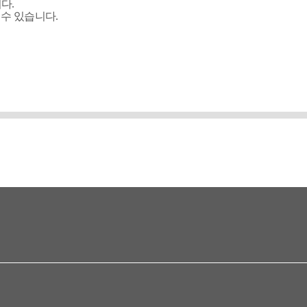
니다.
 수 있습니다.