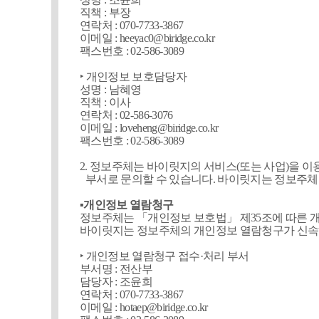
직책 : 부장
연락처 :
070-7733-3867
이메일 : heeyac0@biridge.co.kr
팩스번호 : 02-586-3089
‣ 개인정보 보호담당자
성명 : 남혜영
직책 : 이사
연락처 : 02-586-3076
이메일 : loveheng@biridge.co.kr
팩스번호 : 02-586-3089
2. 정보주체는 바이릿지의 서비스(또는 사업)을 
부서로 문의할 수 있습니다. 바이릿지는 정보주체
▪개인정보 열람청구
정보주체는 「개인정보 보호법」 제35조에 따른 개
바이릿지는 정보주체의 개인정보 열람청구가 신속
‣ 개인정보 열람청구 접수·처리 부서
부서명 : 전산부
담당자 : 조윤희
연락처 :
070-7733-3867
이메일 : hotaep@biridge.co.kr