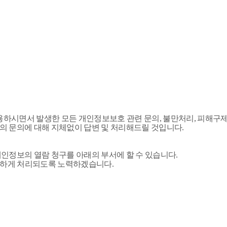
이용하시면서 발생한 모든 개인정보보호 관련 문의, 불만처리, 피해구
의 문의에 대해 지체없이 답변 및 처리해드릴 것입니다.
인정보의 열람 청구를 아래의 부서에 할 수 있습니다.
하게 처리되도록 노력하겠습니다.