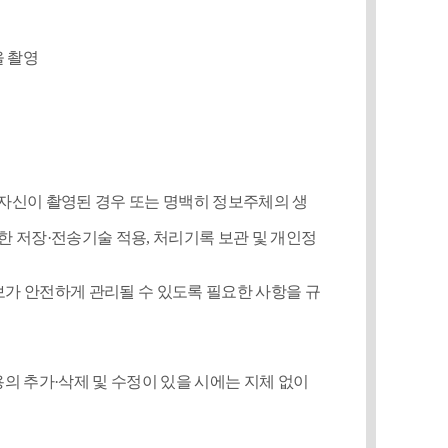
을 촬영
 자신이 촬영된 경우 또는 명백히 정보주체의 생
전한 저장·전송기술 적용, 처리기록 보관 및 개인정
보가 안전하게 관리될 수 있도록 필요한 사항을 규
용의 추가·삭제 및 수정이 있을 시에는 지체 없이