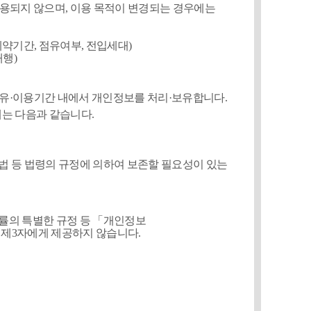
용되지 않으며, 이용 목적이 변경되는 경우에는
계약기간, 점유여부, 전입세대)
대행)
보유·이용기간 내에서 개인정보를 처리·보유합니다.
체는 다음과 같습니다.
법 등 법령의 규정에 의하여 보존할 필요성이 있는
법률의 특별한 규정 등 「개인정보
 제3자에게 제공하지 않습니다.