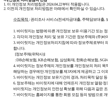
1. 이 개인정보 처리방침은 2024.04.22부터 적용됩니다.
2. 이전의 개인정보 처리방침은 아래에서 확인하실 수 있습니다.
수집목적
: 권리조사 서비스(전세자금대출, 주택담보대출, 
1. 바이릿지는 법령에 따른 개인정보 보유·이용기간 또는
2. 각각의 개인정보 처리 및 보유 기간은 정보주체와 (주
3. 바이릿지는 개인정보처리지침에 따라 정보주체로부터 의뢰
합니다.
[정보주체(위탁사)]
: DB손해보험, KB손해보험, 삼성화재, 한화손해보험, S
4. 바이릿지는 정보주체의 개인정보를 개인정보의 처리 목적
해당하는 경우에만 개인정보를 제3자에게 제공하고 그 이
5. 바이릿지는 개인정보 보유기간의 경과, 처리목적 달성
6. 정보주체는 바이릿지에 대해 언제든지 개인정보 열람·정
바이릿지는 개인정보의 안전성 확보를 위해 다음과 같은 조
7. 바이릿지는 홈페이지를 통한 회원 모집 등의 방법으로 개인