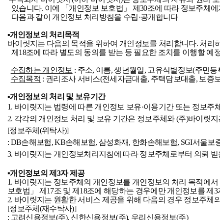
있습니다. 이에 「개인정보 보호법」 제30조에 따라 정보주체에
다음과 같이 개인정보 처리방침을 수립·공개합니다
▪개인정보의 처리목적
바이릿지는 다음의 목적을 위하여 개인정보를 처리합니다. 처리하
제18조에 따라 별도의 동의를 받는 등 필요한 조치를 이행할 예
수집하는 개인정보
: 주소, 이름, 생년월일, 고유식별정보(주민등
수집목적
: 권리조사 서비스(전세자금대출, 주택담보대출, 보증보
▪개인정보의 처리 및 보유기간
1. 바이릿지는 법령에 따른 개인정보 보유·이용기간 또는 정보
2. 각각의 개인정보 처리 및 보유 기간은 정보주체와 (주)바이
[정보주체(위탁사)]
: DB손해보험, KB손해보험, 삼성화재, 한화손해보험, SGI서울
3. 바이릿지는 개인정보처리지침에 따라 정보주체로부터 의뢰 받은
▪개인정보의 제3자 제공
1. 바이릿지는 정보주체의 개인정보를 개인정보의 처리 목적에서 
보호법」 제17조 및 제18조에 해당하는 경우에만 개인정보를 제
2. 바이릿지는 원활한 서비스 제공을 위해 다음의 경우 정보주체
[정보주체(재수탁사)]
: 고려신용정보(주), 신한신용정보(주), 우리신용정보(주)