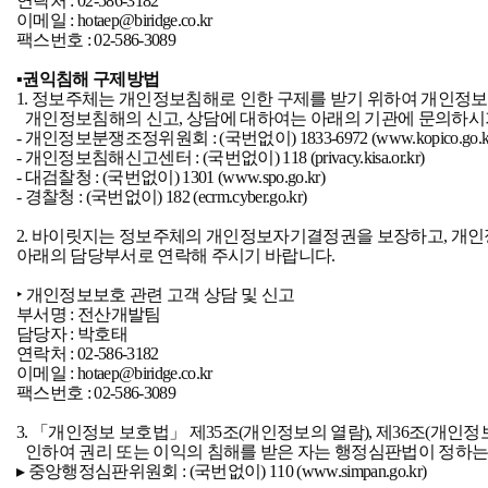
연락처 : 02-586-3182
이메일 : hotaep@biridge.co.kr
팩스번호 : 02-586-3089
▪권익침해 구제방법
1. 정보주체는 개인정보침해로 인한 구제를 받기 위하여 개인정
개인정보침해의 신고, 상담에 대하여는 아래의 기관에 문의하시
- 개인정보분쟁조정위원회 : (국번없이) 1833-6972 (www.kopico.go.k
- 개인정보침해신고센터 : (국번없이) 118 (privacy.kisa.or.kr)
- 대검찰청 : (국번없이) 1301 (www.spo.go.kr)
- 경찰청 : (국번없이) 182 (ecrm.cyber.go.kr)
2. 바이릿지는 정보주체의 개인정보자기결정권을 보장하고, 개인정
아래의 담당부서로 연락해 주시기 바랍니다.
‣ 개인정보보호 관련 고객 상담 및 신고
부서명 : 전산개발팀
담당자 : 박호태
연락처 : 02-586-3182
이메일 : hotaep@biridge.co.kr
팩스번호 : 02-586-3089
3. 「개인정보 보호법」 제35조(개인정보의 열람), 제36조(개인
인하여 권리 또는 이익의 침해를 받은 자는 행정심판법이 정하는
▸ 중앙행정심판위원회 : (국번없이) 110 (www.simpan.go.kr)